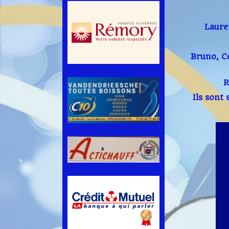
Lauren
Bruno, C
R
Ils sont