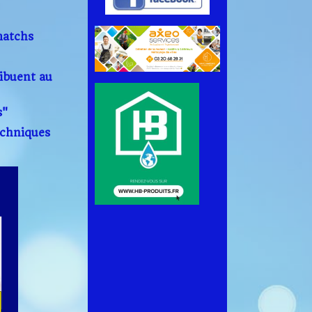
matchs
ibuent au
s"
echniques